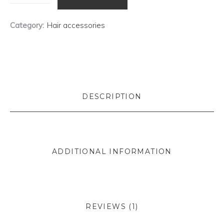
Dye
Accessories
Category:
Hair accessories
quantity
DESCRIPTION
ADDITIONAL INFORMATION
REVIEWS (1)