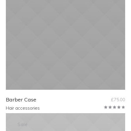
ADD TO CART
Barber Case
£
75.00
Hair accessories
Sale