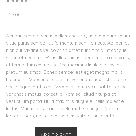
£
25.00
Aenean semper varius pellentesque. Quisque ornare ipsum
vitae purus semper, ut fermentum sem tempus. Aenean et
nibh dui. Vivamus vel dolor sit amet nunc tincidunt congue
sit amet nec enim. Phasellus finibus libero eu urna convallis,
at fermentum ex mattis. Sed maximus ligula dignissim
pretium euismod. Donec semper est eget magna mollis
bibendum. Maecenas elit enim, venenatis nec nisl sit amet,
scelerisque mattis est. Vivamus luctus volutpat tortor, ac
venenatis metus laoreet id. Nam sollicitudin turpis at
vestibulum porta. Nulla maximus augue eu felis molestie
luctus. Mauris quis mauris a elit mattis congue. Nam at
laoreet libero, non aliquet sapien. Nulla at nunc ante.
Hair
ADD TO CART