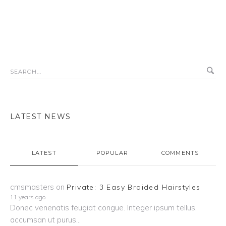
£1
is:
£8.
LATEST NEWS
LATEST
POPULAR
COMMENTS
cmsmasters
on
Private: 3 Easy Braided Hairstyles
11 years ago
Donec venenatis feugiat congue. Integer ipsum tellus,
accumsan ut purus...