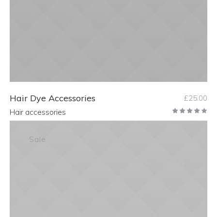
ADD TO CART
Hair Dye Accessories
£
25.00
Hair accessories
Sale