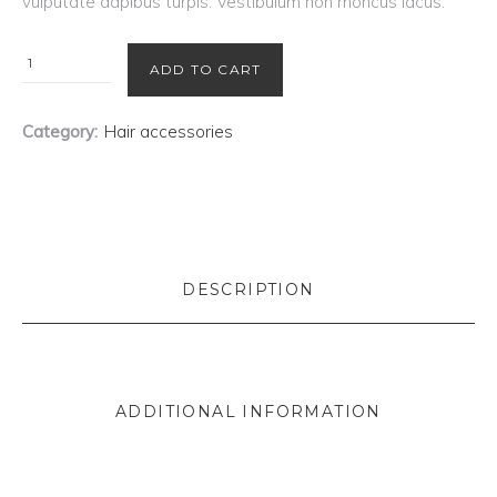
vulputate dapibus turpis. Vestibulum non rhoncus lacus.
Barber
ADD TO CART
Case
quantity
Category:
Hair accessories
DESCRIPTION
ADDITIONAL INFORMATION