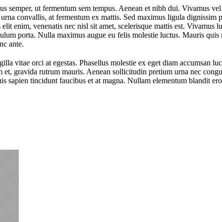
us semper, ut fermentum sem tempus. Aenean et nibh dui. Vivamus vel 
u urna convallis, at fermentum ex mattis. Sed maximus ligula dignissim 
 enim, venenatis nec nisl sit amet, scelerisque mattis est. Vivamus lu
tibulum porta. Nulla maximus augue eu felis molestie luctus. Mauris quis 
nc ante.
illa vitae orci at egestas. Phasellus molestie ex eget diam accumsan luc
im et, gravida rutrum mauris. Aenean sollicitudin pretium urna nec cong
is sapien tincidunt faucibus et at magna. Nullam elementum blandit eros