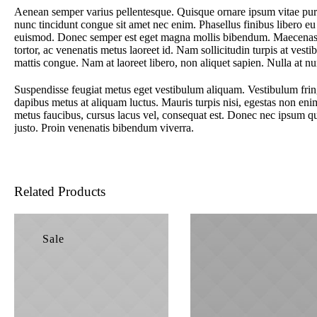
Aenean semper varius pellentesque. Quisque ornare ipsum vitae pur
nunc tincidunt congue sit amet nec enim. Phasellus finibus libero e
euismod. Donec semper est eget magna mollis bibendum. Maecenas elit
tortor, ac venenatis metus laoreet id. Nam sollicitudin turpis at ves
mattis congue. Nam at laoreet libero, non aliquet sapien. Nulla at nu
Suspendisse feugiat metus eget vestibulum aliquam. Vestibulum fring
dapibus metus at aliquam luctus. Mauris turpis nisi, egestas non en
metus faucibus, cursus lacus vel, consequat est. Donec nec ipsum qu
justo. Proin venenatis bibendum viverra.
Related Products
Sale