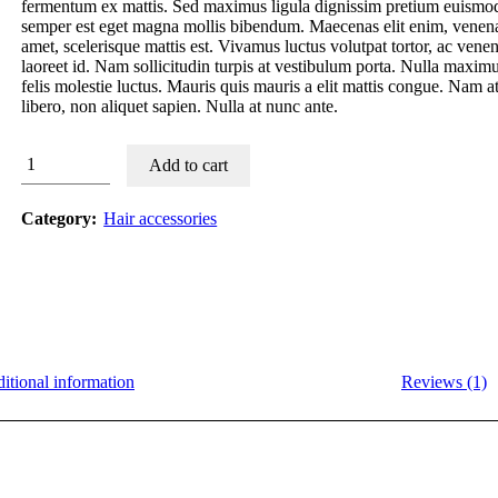
fermentum ex mattis. Sed maximus ligula dignissim pretium euism
semper est eget magna mollis bibendum. Maecenas elit enim, venenati
amet, scelerisque mattis est. Vivamus luctus volutpat tortor, ac vene
laoreet id. Nam sollicitudin turpis at vestibulum porta. Nulla maxim
felis molestie luctus. Mauris quis mauris a elit mattis congue. Nam at
libero, non aliquet sapien. Nulla at nunc ante.
Hair
Add to cart
Dye
Accessories
quantity
Category:
Hair accessories
itional information
Reviews (1)