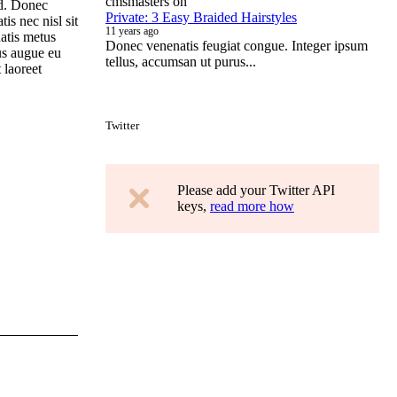
cmsmasters
on
od. Donec
Private: 3 Easy Braided Hairstyles
s nec nisl sit
11 years ago
natis metus
Donec venenatis feugiat congue. Integer ipsum
us augue eu
tellus, accumsan ut purus...
 laoreet
Twitter
Please add your Twitter API
keys,
read more how