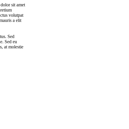
dolor sit amet
pretium
ctus volutpat
mauris a elit
tus. Sed
ue. Sed eu
, at molestie