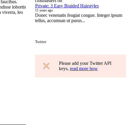
cmsmasters
on
 faucibus.
Private: 3 Easy Braided Hairstyles
disse lobortis
11 years ago
a viverra, leo
Donec venenatis feugiat congue. Integer ipsum
tellus, accumsan ut purus...
Twitter
Please add your Twitter API
keys,
read more how