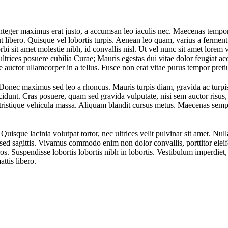
s. Integer maximus erat justo, a accumsan leo iaculis nec. Maecenas tempo
ut libero. Quisque vel lobortis turpis. Aenean leo quam, varius a fermen
orbi sit amet molestie nibh, id convallis nisl. Ut vel nunc sit amet lorem 
ultrices posuere cubilia Curae; Mauris egestas dui vitae dolor feugiat a
uctor ullamcorper in a tellus. Fusce non erat vitae purus tempor pret
s. Donec maximus sed leo a rhoncus. Mauris turpis diam, gravida ac turpi
idunt. Cras posuere, quam sed gravida vulputate, nisi sem auctor risus,
s tristique vehicula massa. Aliquam blandit cursus metus. Maecenas se
uisque lacinia volutpat tortor, nec ultrices velit pulvinar sit amet. Null
 sed sagittis. Vivamus commodo enim non dolor convallis, porttitor elei
s. Suspendisse lobortis lobortis nibh in lobortis. Vestibulum imperdiet,
ttis libero.