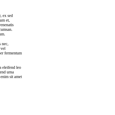
r, ex sed
tum et,
venenatis
ccumsan.
ium.
s nec,
 vel
mper fermentum
a eleifend leo
fend urna
 enim sit amet