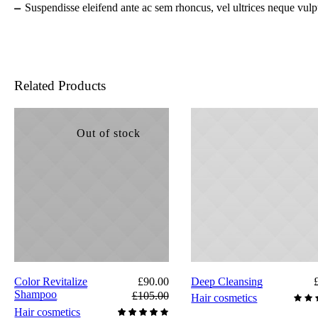
Suspendisse eleifend ante ac sem rhoncus, vel ultrices neque vulp
Related Products
Out of stock
ADD TO CART
Original
Color Revitalize
£
90.00
Deep Cleansing
price
Shampoo
£
105.00
Hair cosmetics
was:
Current
Hair cosmetics