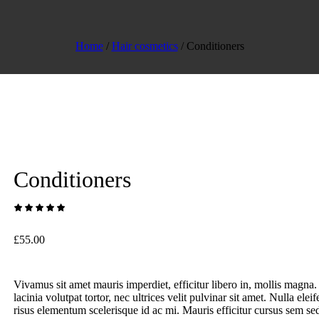
Home
/
Hair cosmetics
/ Conditioners
Conditioners
£
55.00
Vivamus sit amet mauris imperdiet, efficitur libero in, mollis magna
lacinia volutpat tortor, nec ultrices velit pulvinar sit amet. Nulla elei
risus elementum scelerisque id ac mi. Mauris efficitur cursus sem sed 