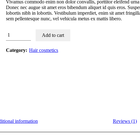
Vivamus commodo enim non dolor convallis, porttitor eleifend urna
Donec nec augue sit amet eros bibendum aliquet id quis eros. Suspen
lobortis nibh in lobortis. Vestibulum imperdiet, enim sit amet fringill
sem pellentesque nunc, vel vehicula metus ex mattis libero.
Conditioners
Add to cart
quantity
Category:
Hair cosmetics
itional information
Reviews (1)