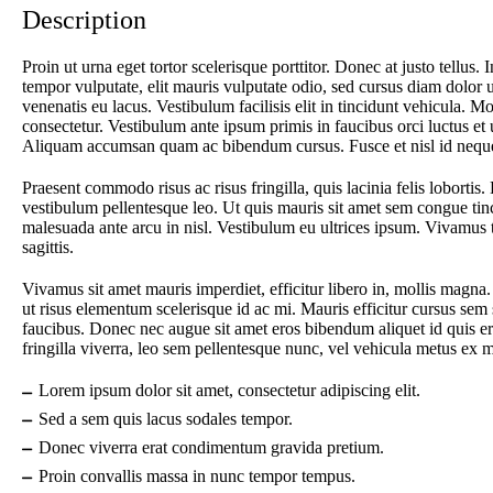
Description
Proin ut urna eget tortor scelerisque porttitor. Donec at justo tellu
tempor vulputate, elit mauris vulputate odio, sed cursus diam dolor 
venenatis eu lacus. Vestibulum facilisis elit in tincidunt vehicula. M
consectetur. Vestibulum ante ipsum primis in faucibus orci luctus et 
Aliquam accumsan quam ac bibendum cursus. Fusce et nisl id neque a
Praesent commodo risus ac risus fringilla, quis lacinia felis loborti
vestibulum pellentesque leo. Ut quis mauris sit amet sem congue tinc
malesuada ante arcu in nisl. Vestibulum eu ultrices ipsum. Vivamu
sagittis.
Vivamus sit amet mauris imperdiet, efficitur libero in, mollis magna. Q
ut risus elementum scelerisque id ac mi. Mauris efficitur cursus sem
faucibus. Donec nec augue sit amet eros bibendum aliquet id quis ero
fringilla viverra, leo sem pellentesque nunc, vel vehicula metus ex ma
Lorem ipsum dolor sit amet, consectetur adipiscing elit.
Sed a sem quis lacus sodales tempor.
Donec viverra erat condimentum gravida pretium.
Proin convallis massa in nunc tempor tempus.